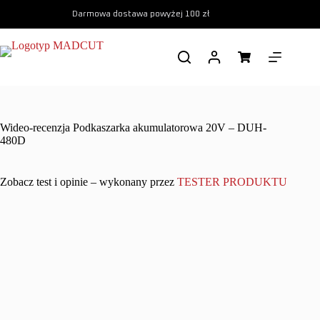
Przejdź
Darmowa dostawa powyżej 100 zł
do
treści
Koszyk
Wideo-recenzja Podkaszarka akumulatorowa 20V – DUH-
480D
Zobacz test i opinie – wykonany przez
TESTER PRODUKTU