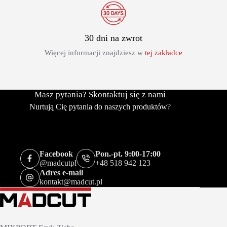
30 dni na zwrot
Więcej informacji znajdziesz w
tej zakładce
Masz pytania? Skontaktuj się z nami
Nurtują Cię pytania do naszych produktów?
Facebook
Pon.-pt. 9:00-17:00
@madcutpl
+48 518 942 123
Adres e-mail
kontakt@madcut.pl