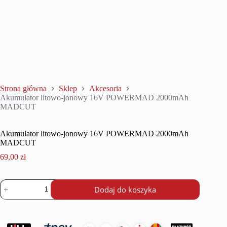
Strona główna
Sklep
Akcesoria
Akumulator litowo-jonowy 16V POWERMAD 2000mAh
MADCUT
Akumulator litowo-jonowy 16V POWERMAD 2000mAh
MADCUT
69,00
zł
ilość
Dodaj do koszyka
Akumulator
litowo-
jonowy
16V
POWERMAD