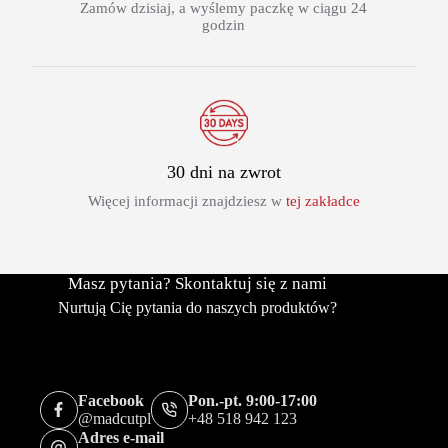
Zamów dzisiaj, a wyślemy paczkę w ciągu 24
godzin
30 dni na zwrot
Więcej informacji znajdziesz w
tej zakładce
Masz pytania? Skontaktuj się z nami
Nurtują Cię pytania do naszych produktów?
Facebook
Pon.-pt. 9:00-17:00
@madcutpl
+48 518 942 123
Adres e-mail