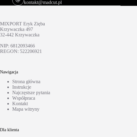
kontakt@madcut.pl
MIXPORT Eryk Zięba
Krzywaczka 497
32-442 Krzywaczka
NIP: 6812093466
REGON: 522206921
Nawigacja
Strona główna
Instrukcje
Najczęstsze pytania
Współpraca
Kontakt
Mapa witryny
Dla klienta