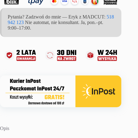
2000mAh
MADCUT
Pytania? Zadzwoń do mnie — Eryk z MADCUT:
518
942 123
Nie automat, nie konsultant. Ja, pon.–pt.
9:00–17:00.
Opis